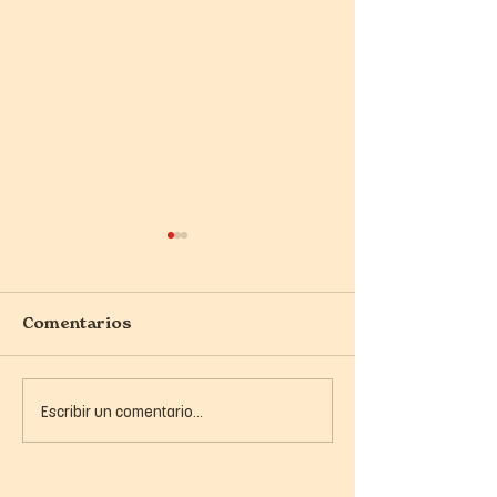
Comentarios
Escribir un comentario...
¡Colombia te quiero
¡Llegamos a
tanto!
Starbucks!