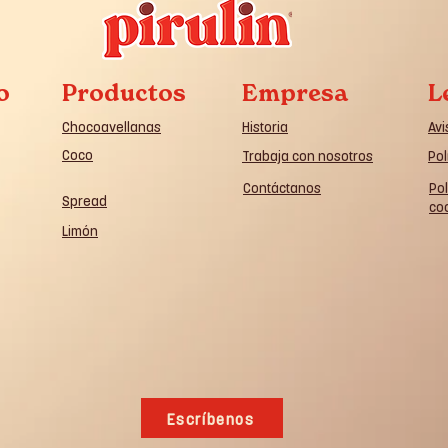
o
Productos
Empresa
L
Chocoavellanas
Historia
Avi
Coco
Trabaja con nosotros
Pol
Contáctanos
Pol
Spread
co
Limón
Escríbenos