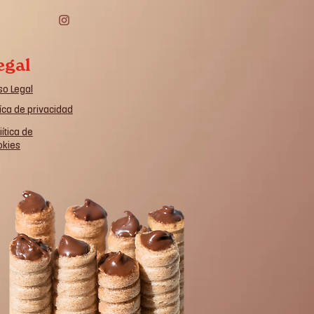
egal
so Legal
íca de privacidad
iítica de
okies