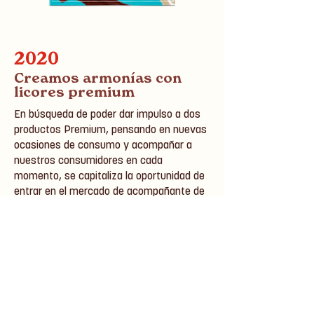
2020
Creamos armonías con
licores premium
En búsqueda de poder dar impulso a dos
productos Premium, pensando en nuevas
ocasiones de consumo y acompañar a
nuestros consumidores en cada
momento, se capitaliza la oportunidad de
entrar en el mercado de acompañante de
licores.
En esta ocasión, la alianza se desarrollo
con el exclusivo ron Arakú, licor de ron y
café, de la reconocida marca ronera Santa
Teresa. Arakú fue desarrollado para tomar
solo y muy apropiado para consumir con
maridajes de chocolate. ¿Quién mejor que
Pirulin chocolate para acompañarlo?