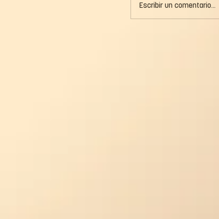
Escribir un comentario...
¿Por Qué las Ave
Tarragona son l