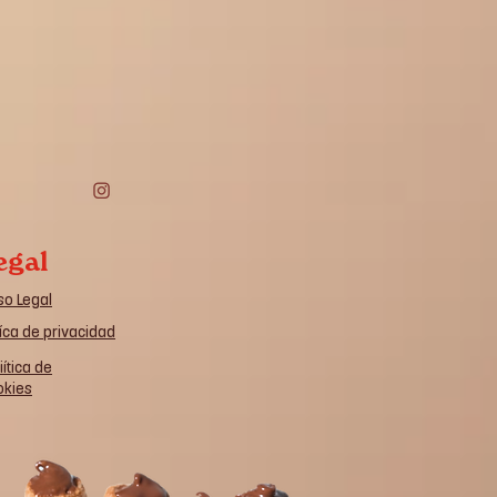
egal
so Legal
íca de privacidad
iítica de
okies