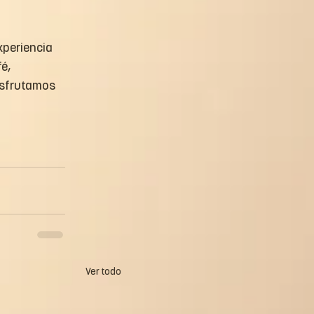
xperiencia 
é, 
isfrutamos 
Ver todo