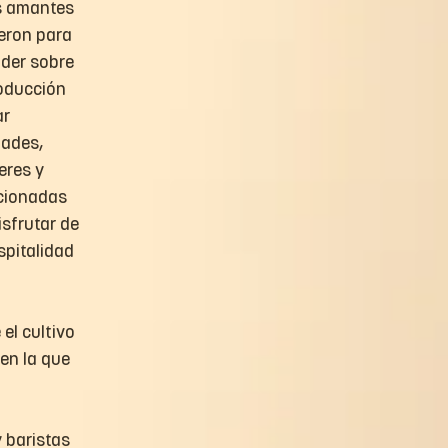
s amantes 
ieron para 
nder sobre 
oducción 
r 
dades, 
eres y 
cionadas 
isfrutar de 
spitalidad 
el cultivo 
en la que 
 baristas 