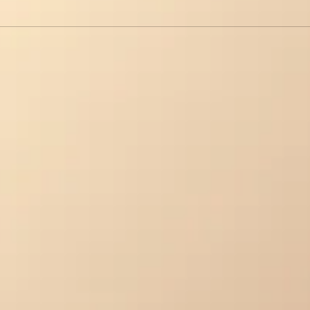
llanas de
Un Snack Que Lleva 
as Mejores?
Otro Nivel