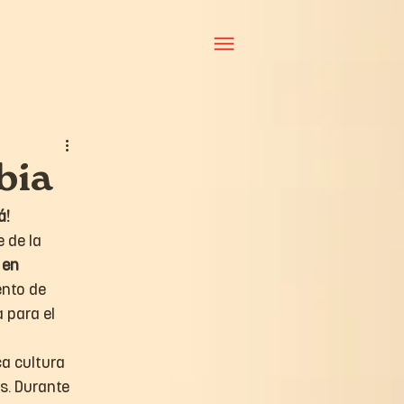
bia
á!
 de la 
 en 
ento de 
 para el 
ca cultura 
ís. Durante 