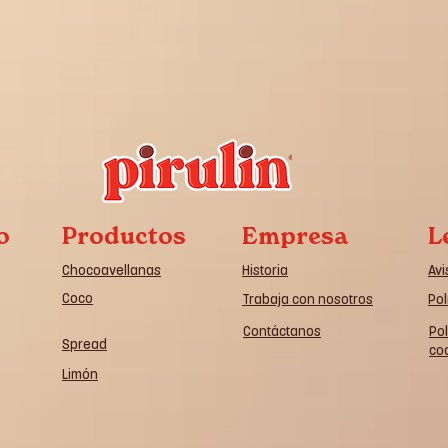
o
Productos
Empresa
L
Chocoavellanas
Historia
Avi
Coco
Trabaja con nosotros
Pol
Contáctanos
Pol
Spread
co
Limón